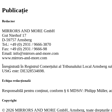
Publicație
Redactor
Descoperiț
MIRRORS AND MORE GmbH
Gut Nierhof 17
D-59757 Arnsberg
Tel.: +49 (0) 2931 / 9666-3870
Fax: +49 (0) 2931 / 9666-98
Email: info@mirrors-and-more.com
www.mirrors-and-more.com
Înregistrată în Registrul Comerțului al Tribunalului Local Arnsberg s
UStG este: DE328534698.
Echipa redacțională
Responsabilă pentru conținut, conform § 6 MDStV: Philipp Müller, adr
Copyright
© 2026 MIRRORS AND MORE GmbH, Arnsberg, toate drepturile rezervate. 