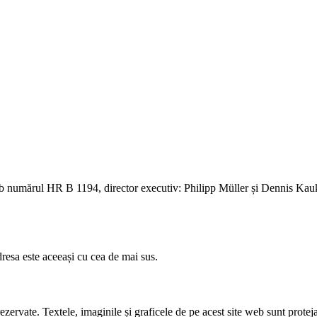
i mai multe posibilități – Catalog 2025/26
ub numărul HR B 1194, director executiv: Philipp Müller și Dennis Kauk
esa este aceeași cu cea de mai sus.
Textele, imaginile și graficele de pe acest site web sunt protejate pri