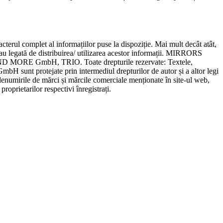
erul complet al informațiilor puse la dispoziție. Mai mult decât atât,
 legată de distribuirea/ utilizarea acestor informații. MIRRORS
AND MORE GmbH, TRIO. Toate drepturile rezervate: Textele,
H sunt protejate prin intermediul drepturilor de autor și a altor legi
e denumirile de mărci și mărcile comerciale menționate în site-ul web,
 proprietarilor respectivi înregistrați.