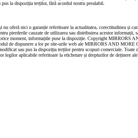
pus la dispoziția terților, fără acordul nostru prealabil.
ă nici o garanție referitoare la actualitatea, corectitudinea și caract
derile cauzate de utilizarea sau distribuirea acestor informații, sau
orice moment, informațiile puse la dispoziție. Copyright MIRRORS 
și modul de dispunere a lor pe site-urile web ale MIRRORS AND MORE Gmb
, modificat sau pus la dispoziția terților pentru scopuri comerciale. Toat
lor legilor aplicabile referitoare la etichetare și drepturilor de deținere ale