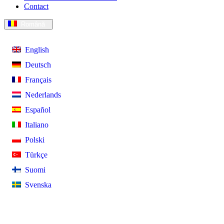
Contact
Română
English
Deutsch
Français
Nederlands
Español
Italiano
Polski
Türkçe
Suomi
Svenska
Această pagină web utilizează cookies. Prin utilizarea paginii d