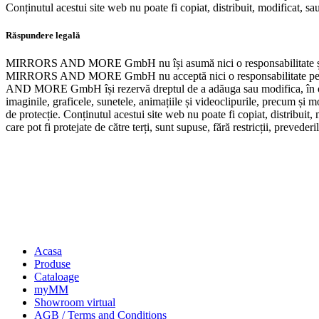
Conținutul acestui site web nu poate fi copiat, distribuit, modificat, sau 
Răspundere legală
MIRRORS AND MORE GmbH nu își asumă nici o responsabilitate și nu ofer
MIRRORS AND MORE GmbH nu acceptă nici o responsabilitate pentru pier
AND MORE GmbH își rezervă dreptul de a adăuga sau modifica, în 
imaginile, graficele, sunetele, animațiile și videoclipurile, precum 
de protecție. Conținutul acestui site web nu poate fi copiat, distribuit
care pot fi protejate de către terți, sunt supuse, fără restricții, prevederi
Acasa
Produse
Cataloage
myMM
Showroom virtual
AGB / Terms and Conditions