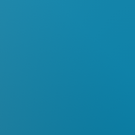
myMM
Wirtualny salon
Kontakt
Polski