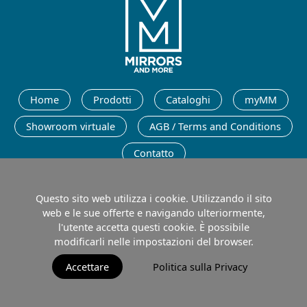
Italiano
Home
Prodotti
Cataloghi
myMM
Showroom virtuale
AGB / Terms and Conditions
Contatto
Italiano
Questo sito web utilizza i cookie. Utilizzando il sito
web e le sue offerte e navigando ulteriormente,
l'utente accetta questi cookie. È possibile
modificarli nelle impostazioni del browser.
Sigla editoriale
Protezione dei dati
Termini di Utilizzo
Accettare
Politica sulla Privacy
© 2026 MIRRORS AND MORE GmbH. All rights reserved