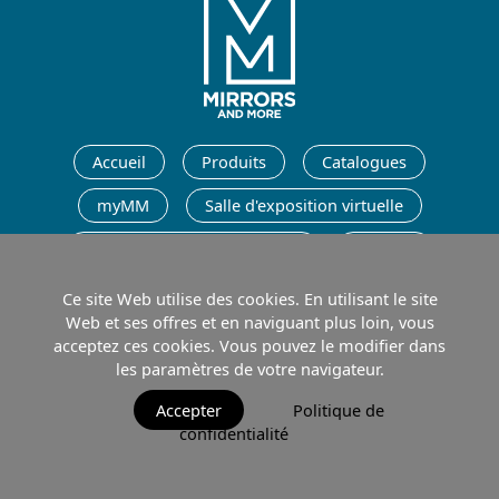
Français
Accueil
Produits
Catalogues
myMM
Salle d'exposition virtuelle
AGB / Terms and Conditions
Contact
Ce site Web utilise des cookies. En utilisant le site
Français
Web et ses offres et en naviguant plus loin, vous
acceptez ces cookies. Vous pouvez le modifier dans
les paramètres de votre navigateur.
Contact
Politique de confidentialité
Conditions d'utilisation
Accepter
Politique de
confidentialité
© 2026 MIRRORS AND MORE GmbH. All rights reserved