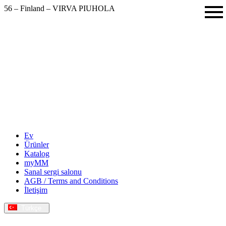
56 – Finland – VIRVA PIUHOLA
Descubra mais possibilidades – Katalog 2025/26
Ev
Ürünler
Katalog
myMM
Sanal sergi salonu
AGB / Terms and Conditions
İletişim
Türkçe