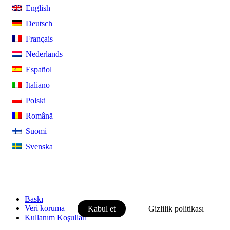
English
Deutsch
Français
Nederlands
Español
Italiano
Polski
Română
Suomi
Svenska
Bu web sitesinde çerezler kullanılmaktadır. Web sitesini ve 
sunulan hizmetleri kullanarak ve daha fazla gezinerek, bu çe
kabul etmiş olursunuz. Bunu tarayıcı ayarlarınızdan değiştirebi
Baskı
Veri koruma
Kabul et
Gizlilik politikası
Kullanım Koşulları