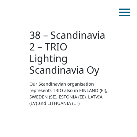
38 – Scandinavia
Ev
2 – TRIO
Ürünler
Katalog
Lighting
myMM
Scandinavia Oy
Sanal sergi salonu
Our Scandinavian organisation
İletişim
represents TRIO also in FINLAND (FI),
SWEDEN (SE), ESTONIA (EE), LATVIA
(LV) and LITHUANIA (LT)