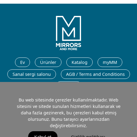
Türkçe
Ev
Ürünler
Katalog
myMM
Sanal sergi salonu
AGB / Terms and Conditions
İletişim
Bu web sitesinde çerezler kullanılmaktadır. Web
Türkçe
sitesini ve sitede sunulan hizmetleri kullanarak ve
daha fazla gezinerek, bu çerezleri kabul etmiş
olursunuz. Bunu tarayıcı ayarlarınızdan
değiştirebilirsiniz.
Baskı
Veri koruma
Kullanım Koşulları
Kabul et
Gizlilik politikası