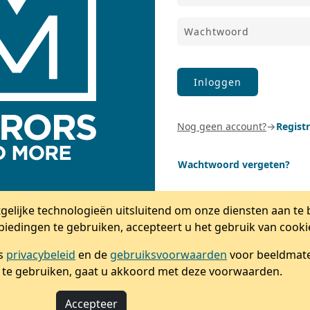
Nog geen account?
→
Regist
Wachtwoord vergeten?
elijke technologieën uitsluitend om onze diensten aan te 
iedingen te gebruiken, accepteert u het gebruik van cooki
ns
privacybeleid
en de
gebruiksvoorwaarden
voor beeldmate
 te gebruiken, gaat u akkoord met deze voorwaarden.
Accepteer