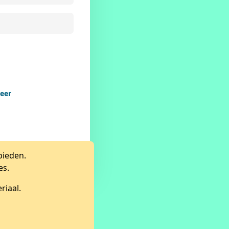
reer
bieden.
es.
riaal.