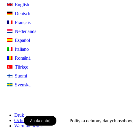
English
Deutsch
Français
Nederlands
Español
Italiano
Română
Türkçe
Suomi
Svenska
Ta strona używa plików cookie. Korzystając z tej strony inter
jej ofert oraz przechodząc z niej na inne strony, użytkowni
zgodę na stosowanie plików cookie. Można to zmienić w ust
przeglądarki.
Druk
Ochrona danych
Zaakceptuj
Polityka ochrony danych osobow
Warunki użycia