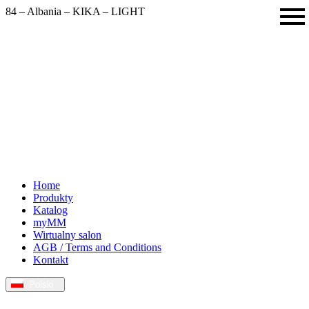
84 – Albania – KIKA – LIGHT
Odkryj więcej możliwości – Katalog 2025/26
Home
Produkty
Katalog
myMM
Wirtualny salon
AGB / Terms and Conditions
Kontakt
Polski