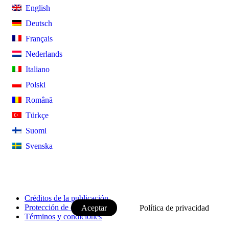
English
Deutsch
Français
Nederlands
Italiano
Polski
Română
Türkçe
Suomi
Svenska
Este sitio web utiliza cookies. Al usar este sitio web y sus of
seguir navegando, acepta usted estas cookies. Puede cambiar e
configuración de su navegador.
Créditos de la publicación
Protección de datos
Aceptar
Política de privacidad
Términos y condiciones